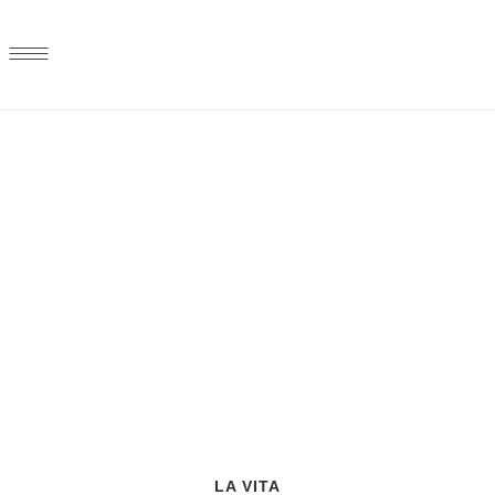
BAR RESTAURANT CAFÉ 
LILIENTHAL – ORTSMITT
| MEDITERRANE KÜCHE
LA VITA